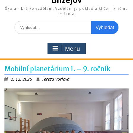
Blížejov
Škola – klíč ke vzdělání. Vzdělání je poklad a klíčem k němu
je škola
Search
for:
Menu
Mobilní planetárium 1. – 9. ročník
2. 12. 2025
Tereza Vorlová