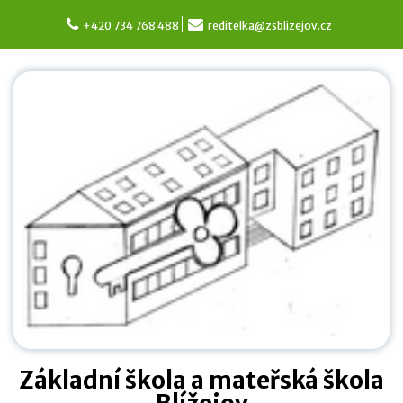
Skip
to
+420 734 768 488
reditelka@zsblizejov.cz
content
Základní škola a mateřská škola