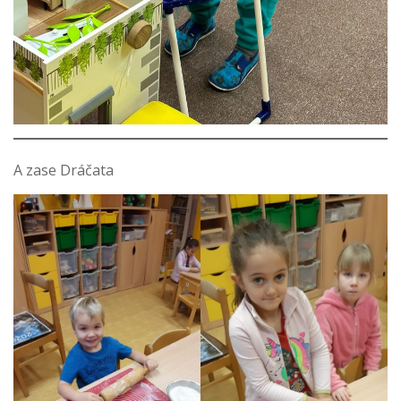
A zase Dráčata