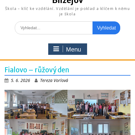
Blížejov
Škola – klíč ke vzdělání. Vzdělání je poklad a klíčem k němu
je škola
Search
for:
Menu
Fialovo – růžový den
5. 6. 2026
Tereza Vorlová