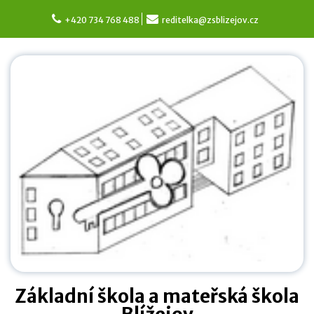
Skip
to
+420 734 768 488
reditelka@zsblizejov.cz
content
Základní škola a mateřská škola