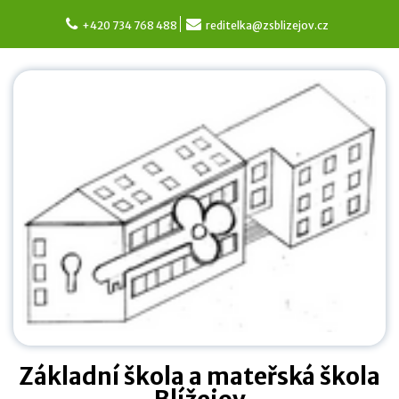
Skip
to
+420 734 768 488
reditelka@zsblizejov.cz
content
Základní škola a mateřská škola