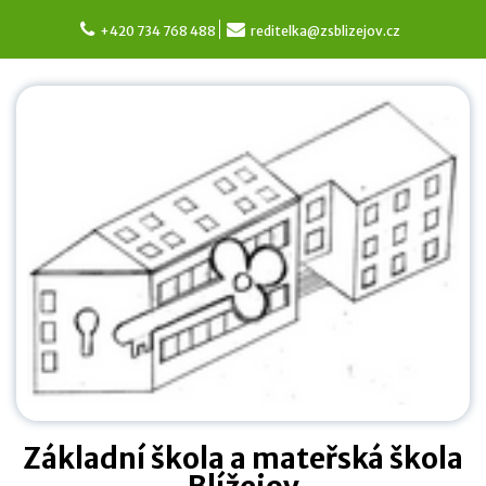
Skip
to
+420 734 768 488
reditelka@zsblizejov.cz
content
Základní škola a mateřská škola