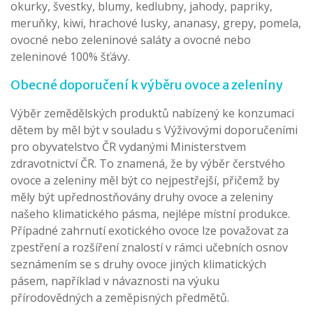
okurky, švestky, blumy, kedlubny, jahody, papriky,
meruňky, kiwi, hrachové lusky, ananasy, grepy, pomela,
ovocné nebo zeleninové saláty a ovocné nebo
zeleninové 100% šťávy.
Obecné doporučení k výběru ovoce a zeleniny
Výběr zemědělských produktů nabízený ke konzumaci
dětem by měl být v souladu s Výživovými doporučeními
pro obyvatelstvo ČR vydanými Ministerstvem
zdravotnictví ČR. To znamená, že by výběr čerstvého
ovoce a zeleniny měl být co nejpestřejší, přičemž by
měly být upřednostňovány druhy ovoce a zeleniny
našeho klimatického pásma, nejlépe místní produkce.
Případné zahrnutí exotického ovoce lze považovat za
zpestření a rozšíření znalostí v rámci učebních osnov
seznámením se s druhy ovoce jiných klimatických
pásem, například v návaznosti na výuku
přírodovědných a zeměpisných předmětů.