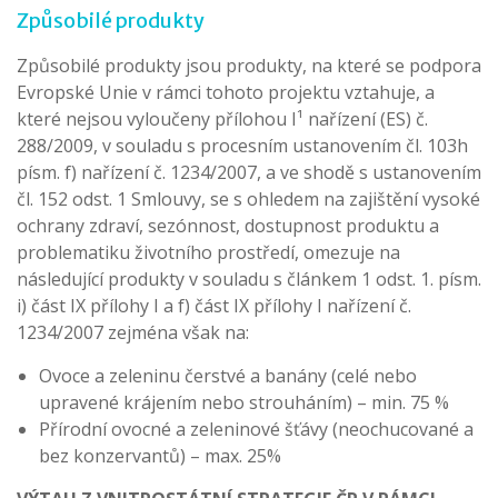
Způsobilé produkty
Způsobilé produkty jsou produkty, na které se podpora
Evropské Unie v rámci tohoto projektu vztahuje, a
které nejsou vyloučeny přílohou I¹ nařízení (ES) č.
288/2009, v souladu s procesním ustanovením čl. 103h
písm. f) nařízení č. 1234/2007, a ve shodě s ustanovením
čl. 152 odst. 1 Smlouvy, se s ohledem na zajištění vysoké
ochrany zdraví, sezónnost, dostupnost produktu a
problematiku životního prostředí, omezuje na
následující produkty v souladu s článkem 1 odst. 1. písm.
i) část IX přílohy I a f) část IX přílohy I nařízení č.
1234/2007 zejména však na:
Ovoce a zeleninu čerstvé a banány (celé nebo
upravené krájením nebo strouháním) – min. 75 %
Přírodní ovocné a zeleninové šťávy (neochucované a
bez konzervantů) – max. 25%