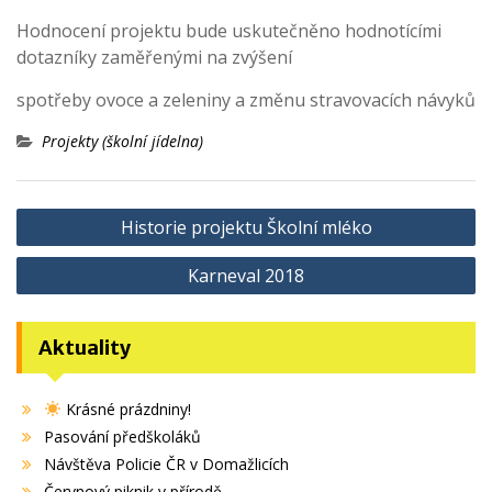
Hodnocení projektu bude uskutečněno hodnotícími
dotazníky zaměřenými na zvýšení
spotřeby ovoce a zeleniny a změnu stravovacích návyků
Projekty (školní jídelna)
Navigace
Historie projektu Školní mléko
pro
Karneval 2018
příspěvek
Aktuality
Krásné prázdniny!
Pasování předškoláků
Návštěva Policie ČR v Domažlicích
Červnový piknik v přírodě