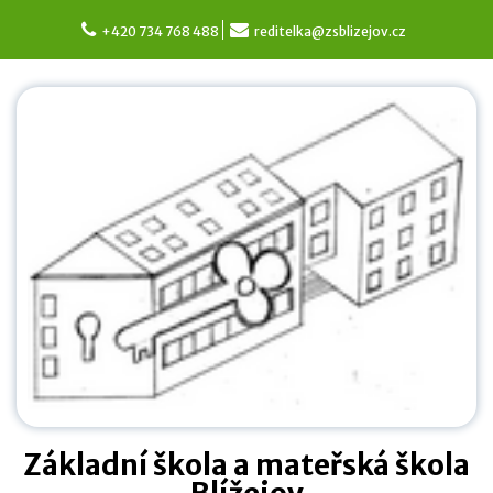
Skip
to
+420 734 768 488
reditelka@zsblizejov.cz
content
Základní škola a mateřská škola