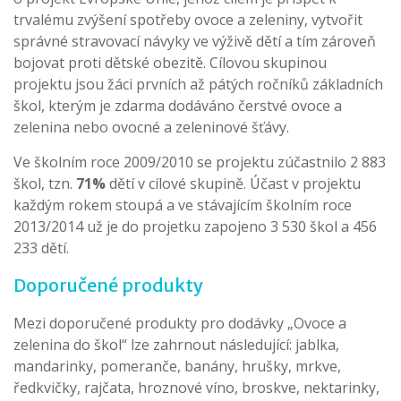
trvalému zvýšení spotřeby ovoce a zeleniny, vytvořit
správné stravovací návyky ve výživě dětí a tím zároveň
bojovat proti dětské obezitě. Cílovou skupinou
projektu jsou žáci prvních až pátých ročníků základních
škol, kterým je zdarma dodáváno čerstvé ovoce a
zelenina nebo ovocné a zeleninové šťávy.
Ve školním roce 2009/2010 se projektu zúčastnilo 2 883
škol, tzn.
71%
dětí v cílové skupině. Účast v projektu
každým rokem stoupá a ve stávajícím školním roce
2013/2014 už je do projetku zapojeno 3 530 škol a 456
233 dětí.
Doporučené produkty
Mezi doporučené produkty pro dodávky „Ovoce a
zelenina do škol“ lze zahrnout následující: jablka,
mandarinky, pomeranče, banány, hrušky, mrkve,
ředkvičky, rajčata, hroznové víno, broskve, nektarinky,