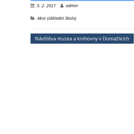
3. 2. 2021
admin
Akce (základní škola)
Navigace
Návštěva muzea a knihovny v Domažlicích
pro
příspěvek