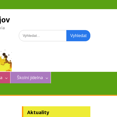
jov
ola
Search
for:
na
Školní jídelna
Aktuality