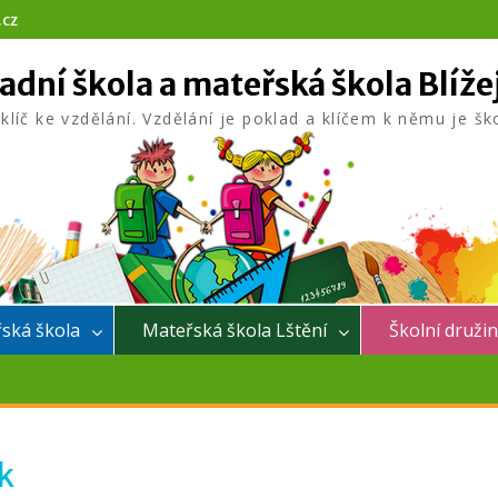
.cz
adní škola a mateřská škola Blíže
 klíč ke vzdělání. Vzdělání je poklad a klíčem k němu je šk
ská škola
Mateřská škola Lštění
Školní druži
ík