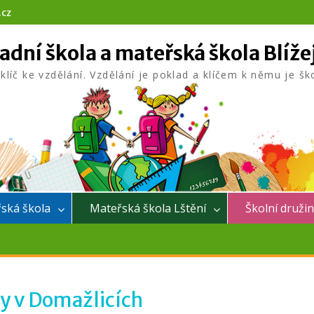
.cz
adní škola a mateřská škola Blíže
 klíč ke vzdělání. Vzdělání je poklad a klíčem k němu je šk
ská škola
Mateřská škola Lštění
Školní druži
y v Domažlicích