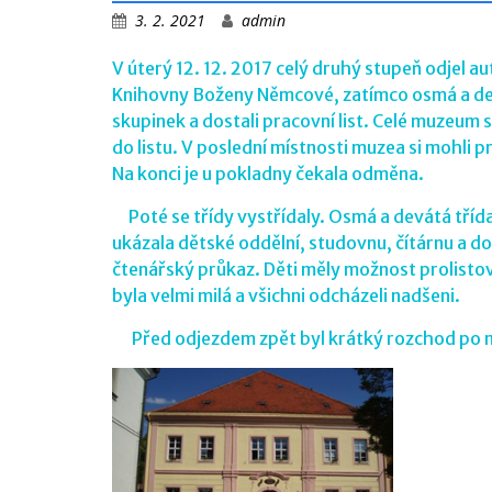
3. 2. 2021
admin
V úterý 12. 12. 2017 celý druhý stupeň odjel a
Knihovny Boženy Němcové, zatímco osmá a devá
skupinek a dostali pracovní list. Celé muzeum s
do listu. V poslední místnosti muzea si mohli 
Na konci je u pokladny čekala odměna.
Poté se třídy vystřídaly. Osmá a devátá tříd
ukázala dětské oddělní, studovnu, čítárnu a do
čtenářský průkaz. Děti měly možnost prolistova
byla velmi milá a všichni odcházeli nadšeni.
Před odjezdem zpět byl krátký rozchod po mě