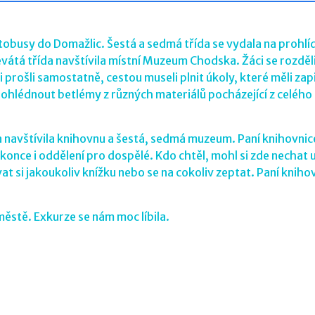
utobusy do Domažlic. Šestá a sedmá třída se vydala na prohlí
tá třída navštívila místní Muzeum Chodska. Žáci se rozděli
i prošli samostatně, cestou museli plnit úkoly, které měli za
prohlédnout betlémy z různých materiálů pocházející z celého
a navštívila knihovnu a šestá, sedmá muzeum. Paní knihovni
konce i oddělení pro dospělé. Kdo chtěl, mohl si zde nechat 
t si jakoukoliv knížku nebo se na cokoliv zeptat. Paní kniho
stě. Exkurze se nám moc líbila.