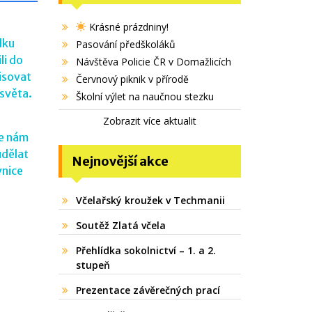
Krásné prázdniny!
dku
Pasování předškoláků
li do
Návštěva Policie ČR v Domažlicích
pisovat
Červnový piknik v přírodě
 světa.
Školní výlet na naučnou stezku
Zobrazit více aktualit
ce nám
udělat
Nejnovější akce
vnice
Včelařský kroužek v Techmanii
Soutěž Zlatá včela
Přehlídka sokolnictví – 1. a 2.
stupeň
Prezentace závěrečných prací