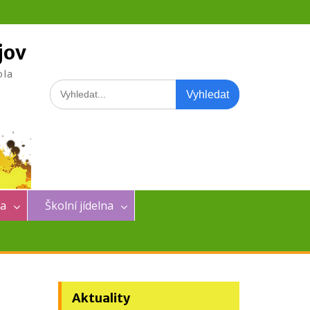
jov
ola
Search
for:
na
Školní jídelna
Aktuality