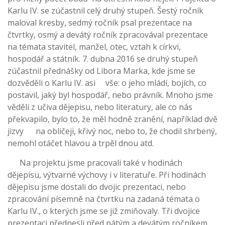
Karlu IV. se zúčastnil celý druhý stupeň. Šestý ročník
maloval kresby, sedmý ročník psal prezentace na
čtvrtky, osmý a devátý ročník zpracovával prezentace
na témata stavitel, manžel, otec, vztah k církvi,
hospodář a státník. 7. dubna 2016 se druhý stupeň
zúčastnil přednášky od Libora Marka, kde jsme se
dozvěděli o Karlu IV. asi vše: o jeho mládí, bojích, co
postavil, jaký byl hospodář, nebo právník. Mnoho jsme
věděli z učiva dějepisu, nebo literatury, ale co nás
překvapilo, bylo to, že měl hodně zranění, například dvě
jizvy na obličeji, křivý noc, nebo to, že chodil shrbený,
nemohl otáčet hlavou a trpěl dnou atd.
Na projektu jsme pracovali také v hodinách
dějepisu, výtvarné výchovy i v literatuře. Při hodinách
dějepisu jsme dostali do dvojic prezentaci, nebo
zpracování písemně na čtvrtku na zadaná témata o
Karlu IV., o kterých jsme se již zmiňovaly. Tři dvojice
prezentaci přednesli před pátým a devátým ročníkem,