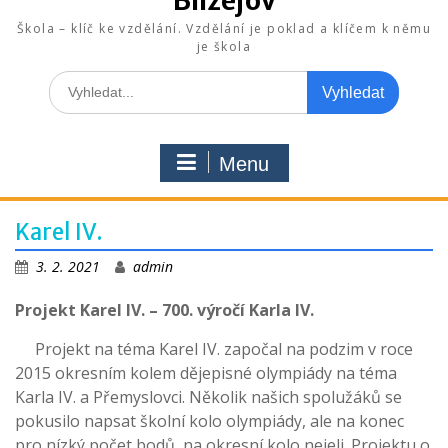
Blížejov
Škola – klíč ke vzdělání. Vzdělání je poklad a klíčem k němu
je škola
Search
for:
Menu
Karel IV.
3. 2. 2021
admin
Projekt Karel IV. – 700. výročí Karla IV.
Projekt na téma Karel IV. započal na podzim v roce
2015 okresním kolem dějepisné olympiády na téma
Karla IV. a Přemyslovci. Několik našich spolužáků se
pokusilo napsat školní kolo olympiády, ale na konec
pro nízký počet bodů na okresní kolo nejeli. Projektu o