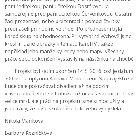
paní ředitelkou, paní učitelkou Dostálovou a
samozřejmě před paní učitelkou Červenkovou. Ostatní
žáci prezentaci, nebo prezentaci s pomocí čtvrtky
přednášeli při hodině ve třídě. Po přednesení byla
každá skupina ohodnocena. Při výtvarné výchově jsme
kreslili různé obrázky k tématu Karel IV., takže
například jeho manželky, erby nebo mapy. Všechny
práce sepo dokončení vystavily na nástěnku na chodbě.
Projekt byl zatím ukončen 14. 5. 2016, což je datum
700 let od uplynutí Karlova IV. narození. Na projektu se
bude dále pokračovat divadlem až na podzim
v listopadu, čehož se bohužel už nezúčastníme, což nás
velice mrzí, ale práci na projektu jsme si moc užily a
jsme rády, že naše škola něco takového vymyslela.
Nikola Maříková
Barbora Řezníčková