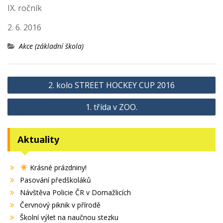
IX. ročník
2. 6. 2016
Akce (základní škola)
Navigace
2. kolo STREET HOCKEY CUP 2016
pro
1. třída v ZOO.
příspěvek
Aktuality
Krásné prázdniny!
Pasování předškoláků
Návštěva Policie ČR v Domažlicích
Červnový piknik v přírodě
Školní výlet na naučnou stezku