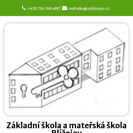
Skip
to
+420 734 768 488
reditelka@zsblizejov.cz
content
Základní škola a mateřská škola