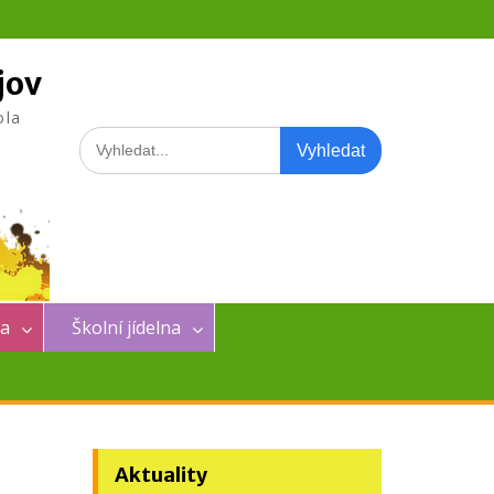
jov
ola
Search
for:
na
Školní jídelna
Aktuality