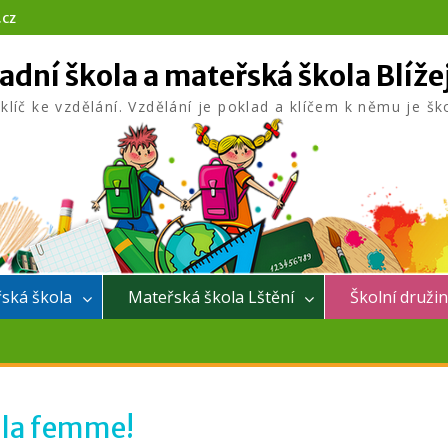
.cz
adní škola a mateřská škola Blíže
 klíč ke vzdělání. Vzdělání je poklad a klíčem k němu je šk
ská škola
Mateřská škola Lštění
Školní druži
 la femme!