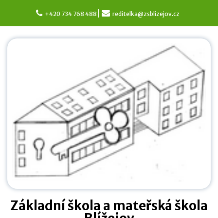
Skip
to
+420 734 768 488
reditelka@zsblizejov.cz
content
Základní škola a mateřská škola