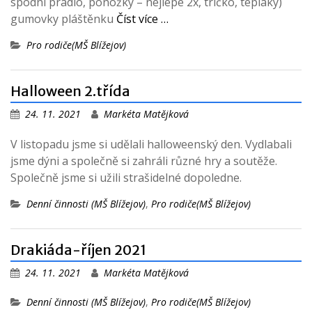
spodní prádlo, ponožky – nejlépe 2x, tričko, tepláky)
gumovky pláštěnku
Číst více …
Pro rodiče(MŠ Blížejov)
Halloween 2.třída
24. 11. 2021
Markéta Matějková
V listopadu jsme si udělali halloweenský den. Vydlabali
jsme dýni a společně si zahráli různé hry a soutěže.
Společně jsme si užili strašidelné dopoledne.
Denní činnosti (MŠ Blížejov)
,
Pro rodiče(MŠ Blížejov)
Drakiáda-říjen 2021
24. 11. 2021
Markéta Matějková
Denní činnosti (MŠ Blížejov)
,
Pro rodiče(MŠ Blížejov)