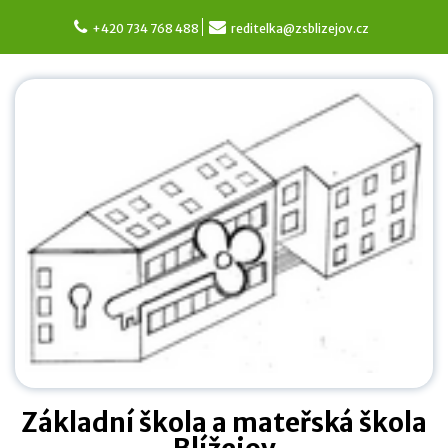
Skip
to
+420 734 768 488
reditelka@zsblizejov.cz
content
Základní škola a mateřská škola