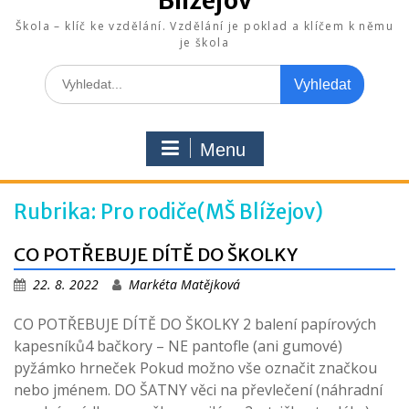
Blížejov
Škola – klíč ke vzdělání. Vzdělání je poklad a klíčem k němu
je škola
Search
for:
Menu
Rubrika:
Pro rodiče(MŠ Blížejov)
CO POTŘEBUJE DÍTĚ DO ŠKOLKY
22. 8. 2022
Markéta Matějková
CO POTŘEBUJE DÍTĚ DO ŠKOLKY 2 balení papírových
kapesníků4 bačkory – NE pantofle (ani gumové)
pyžámko hrneček Pokud možno vše označit značkou
nebo jménem. DO ŠATNY věci na převlečení (náhradní