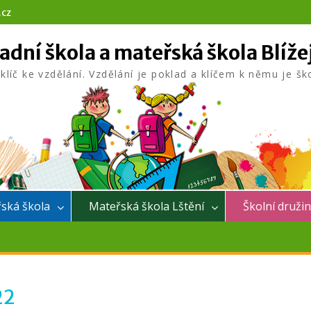
.cz
adní škola a mateřská škola Blíže
 klíč ke vzdělání. Vzdělání je poklad a klíčem k němu je šk
ská škola
Mateřská škola Lštění
Školní druži
22