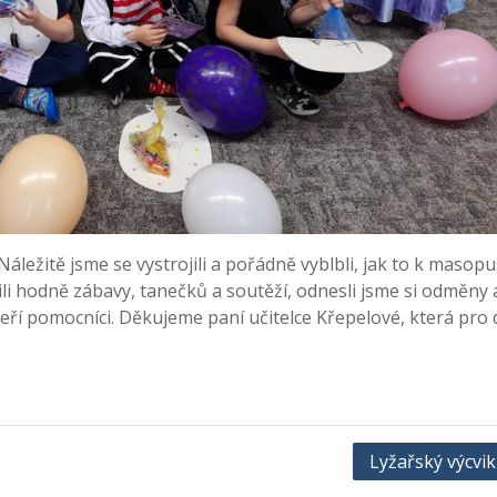
 Náležitě jsme se vystrojili a pořádně vyblbli, jak to k masop
žili hodně zábavy, tanečků a soutěží, odnesli jsme si odměny 
ří pomocníci. Děkujeme paní učitelce Křepelové, která pro 
Lyžařský výcvik