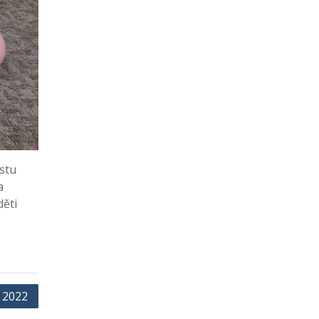
ustu
a
děti
 2022