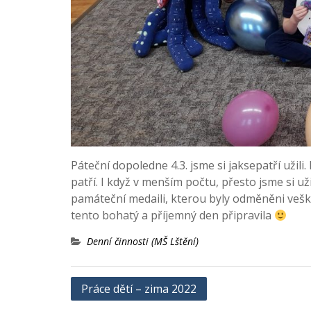
Páteční dopoledne 4.3. jsme si jaksepatří užili.
patří. I když v menším počtu, přesto jsme si u
památeční medaili, kterou byly odměněni veške
tento bohatý a příjemný den připravila
Denní činnosti (MŠ Lštění)
Navigace
Práce dětí – zima 2022
pro