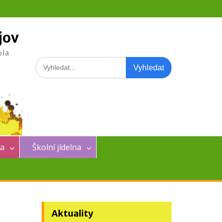
jov
ola
Search
for:
na
Školní jídelna
Aktuality