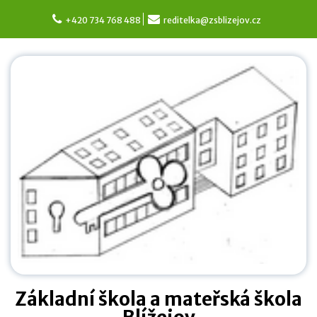
Skip
to
+420 734 768 488
reditelka@zsblizejov.cz
content
Základní škola a mateřská škola