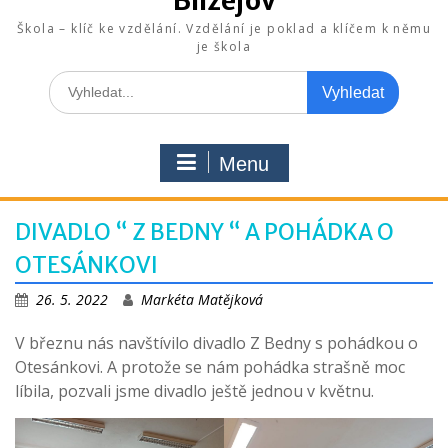
Blížejov
Škola – klíč ke vzdělání. Vzdělání je poklad a klíčem k němu
je škola
Search
for:
Menu
DIVADLO “ Z BEDNY “ A POHÁDKA O
OTESÁNKOVI
26. 5. 2022
Markéta Matějková
V březnu nás navštívilo divadlo Z Bedny s pohádkou o
Otesánkovi. A protože se nám pohádka strašně moc
líbila, pozvali jsme divadlo ještě jednou v květnu.