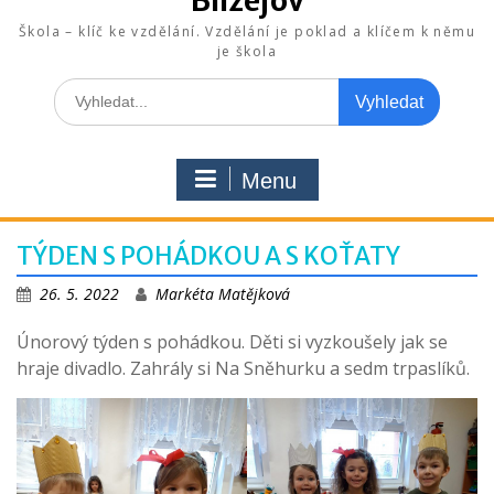
Blížejov
Škola – klíč ke vzdělání. Vzdělání je poklad a klíčem k němu
je škola
Search
for:
Menu
TÝDEN S POHÁDKOU A S KOŤATY
26. 5. 2022
Markéta Matějková
Únorový týden s pohádkou. Děti si vyzkoušely jak se
hraje divadlo. Zahrály si Na Sněhurku a sedm trpaslíků.