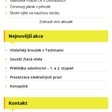
Návštěva Policie ČR v Domažlicích
Červnový piknik v přírodě
Školní výlet na naučnou stezku
Zobrazit více aktualit
Nejnovější akce
Včelařský kroužek v Techmanii
Soutěž Zlatá včela
Přehlídka sokolnictví – 1. a 2. stupeň
Prezentace závěrečných prací
Konopiště
Kontakt