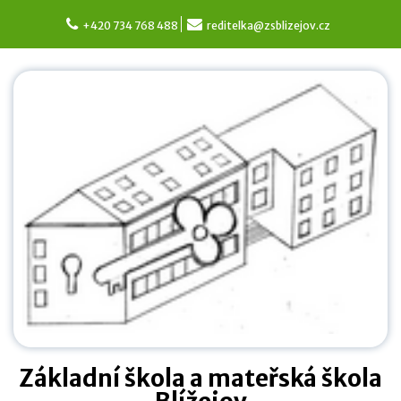
Skip
to
+420 734 768 488
reditelka@zsblizejov.cz
content
Základní škola a mateřská škola