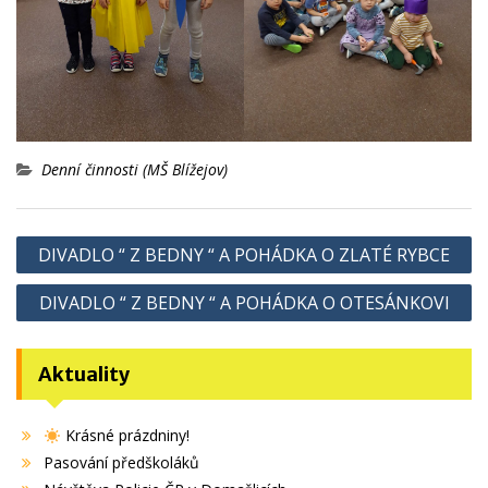
Denní činnosti (MŠ Blížejov)
Navigace
DIVADLO “ Z BEDNY “ A POHÁDKA O ZLATÉ RYBCE
pro
DIVADLO “ Z BEDNY “ A POHÁDKA O OTESÁNKOVI
příspěvek
Aktuality
Krásné prázdniny!
Pasování předškoláků