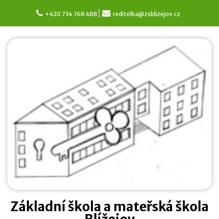
Skip
to
+420 734 768 488
reditelka@zsblizejov.cz
content
Základní škola a mateřská škola