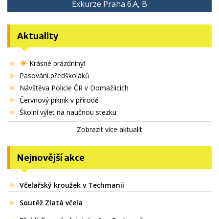
Exkurze Praha 6.A, B
příspěvek
Aktuality
Krásné prázdniny!
Pasování předškoláků
Návštěva Policie ČR v Domažlicích
Červnový piknik v přírodě
Školní výlet na naučnou stezku
Zobrazit více aktualit
Nejnovější akce
Včelařský kroužek v Techmanii
Soutěž Zlatá včela