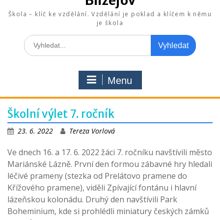
Blížejov
Škola – klíč ke vzdělání. Vzdělání je poklad a klíčem k němu
je škola
Search
for:
Menu
Školní výlet 7. ročník
23. 6. 2022
Tereza Vorlová
Ve dnech 16. a 17. 6. 2022 žáci 7. ročníku navštívili město
Mariánské Lázně. První den formou zábavné hry hledali
léčivé prameny (stezka od Prelátovo pramene do
Křížového pramene), viděli Zpívající fontánu i hlavní
lázeňskou kolonádu. Druhý den navštívili Park
Boheminium, kde si prohlédli miniatury českých zámků