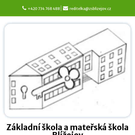
Skip
to
+420 734 768 488
reditelka@zsblizejov.cz
content
Základní škola a mateřská škola