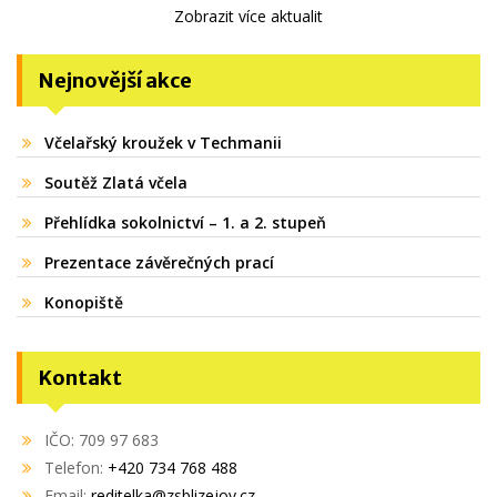
Zobrazit více aktualit
Nejnovější akce
Včelařský kroužek v Techmanii
Soutěž Zlatá včela
Přehlídka sokolnictví – 1. a 2. stupeň
Prezentace závěrečných prací
Konopiště
Kontakt
IČO: 709 97 683
Telefon:
+420 734 768 488
Email:
reditelka@zsblizejov.cz