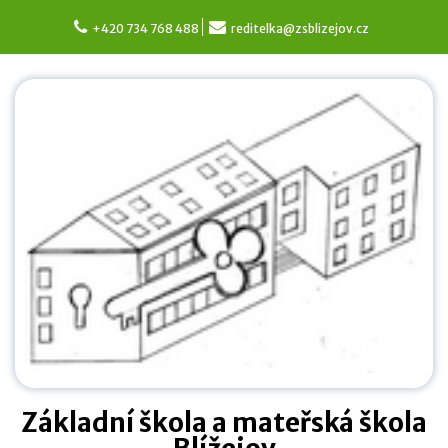
Skip
to
+420 734 768 488
reditelka@zsblizejov.cz
content
Základní škola a mateřská škola