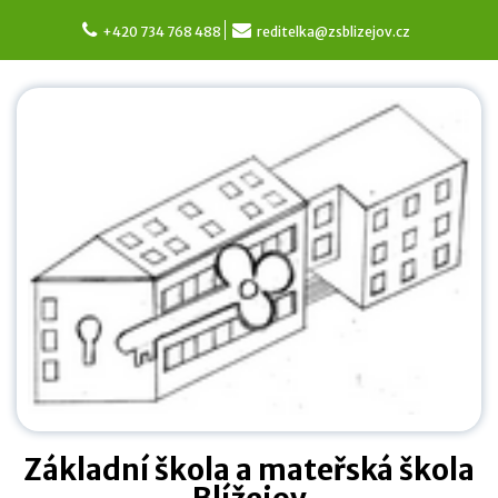
Skip
to
+420 734 768 488
reditelka@zsblizejov.cz
content
Základní škola a mateřská škola