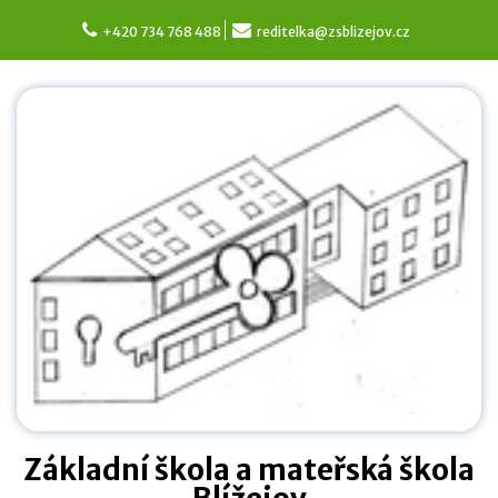
Skip
to
+420 734 768 488
reditelka@zsblizejov.cz
content
Základní škola a mateřská škola