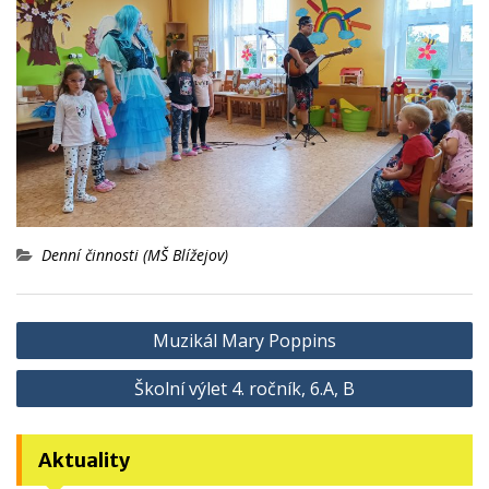
Denní činnosti (MŠ Blížejov)
Navigace
Muzikál Mary Poppins
pro
Školní výlet 4. ročník, 6.A, B
příspěvek
Aktuality