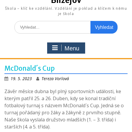
Blížejov
Škola – klíč ke vzdělání. Vzdělání je poklad a klíčem k němu
je škola
Search
for:
Menu
McDonald´s Cup
19. 5. 2023
Tereza Vorlová
Závěr měsíce dubna byl plný sportovních události, ke
kterým patřil 25. a 26. Duben, kdy se konal tradiční
fotbalový turnaj s názvem McDonald´s Cup. Jedná se o
turnaj pořádaný pro žáky a žákyně z prvního stupně.
Naše škola vyslala družstvo mladších (1. – 3. třída) i
starších (4. a 5. třída).