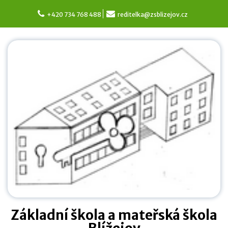
Skip
to
+420 734 768 488
reditelka@zsblizejov.cz
content
Základní škola a mateřská škola