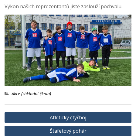
Výkon našich reprezentantů jistě zaslouží pochvalu.
Akce (základní škola)
Navigace
Atletický čtyřboj
pro
Štafetový pohár
příspěvek