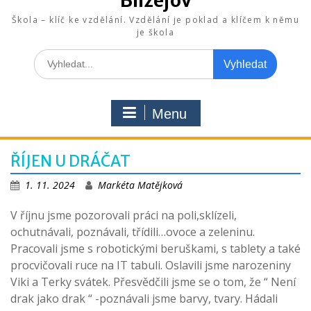
Blížejov
Škola – klíč ke vzdělání. Vzdělání je poklad a klíčem k němu
je škola
Search
for:
Menu
ŘÍJEN U DRÁČAT
1. 11. 2024
Markéta Matějková
V říjnu jsme pozorovali práci na poli,sklízeli,
ochutnávali, poznávali, třídili…ovoce a zeleninu.
Pracovali jsme s robotickými beruškami, s tablety a také
procvičovali ruce na IT tabuli. Oslavili jsme narozeniny
Viki a Terky svátek. Přesvědčili jsme se o tom, že “ Není
drak jako drak “ -poznávali jsme barvy, tvary. Hádali