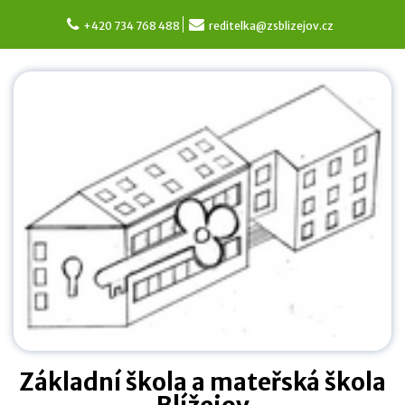
Skip
to
+420 734 768 488
reditelka@zsblizejov.cz
content
Základní škola a mateřská škola