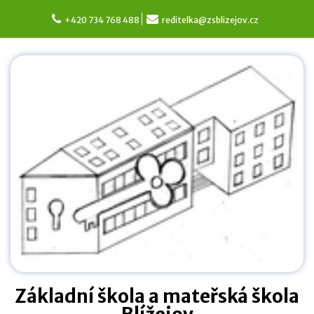
Skip
to
+420 734 768 488
reditelka@zsblizejov.cz
content
Základní škola a mateřská škola