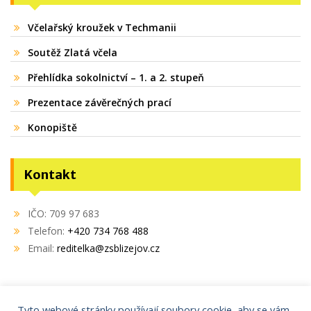
Včelařský kroužek v Techmanii
Soutěž Zlatá včela
Přehlídka sokolnictví – 1. a 2. stupeň
Prezentace závěrečných prací
Konopiště
Kontakt
IČO: 709 97 683
Telefon:
+420 734 768 488
Email:
reditelka@zsblizejov.cz
Tyto webové stránky používají soubory cookie, aby se vám