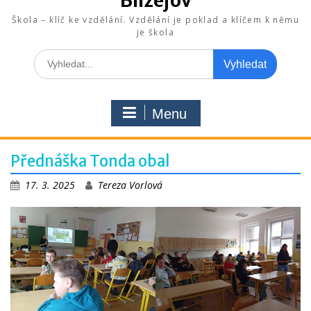
Blížejov
Škola – klíč ke vzdělání. Vzdělání je poklad a klíčem k němu
je škola
Search
for:
Menu
Přednáška Tonda obal
17. 3. 2025
Tereza Vorlová