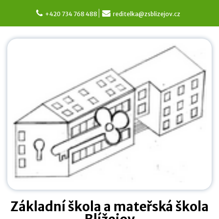
Skip
to
+420 734 768 488
reditelka@zsblizejov.cz
content
Základní škola a mateřská škola