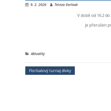
9. 2. 2026
Tereza Vorlová
V době od 16.2 do 
je přerušen pr
Aktuality
Navigace
Florbalový turnaj dívky
pro
příspěvek