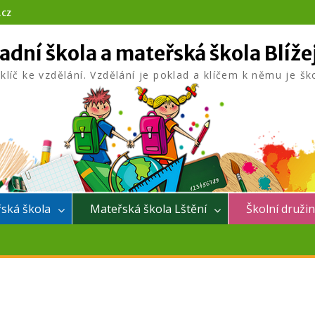
.cz
adní škola a mateřská škola Blíže
 klíč ke vzdělání. Vzdělání je poklad a klíčem k němu je šk
ská škola
Mateřská škola Lštění
Školní druži