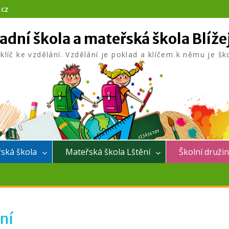
.cz
adní škola a mateřská škola Blíže
 klíč ke vzdělání. Vzdělání je poklad a klíčem k němu je šk
ská škola
Mateřská škola Lštění
Školní druži
ení