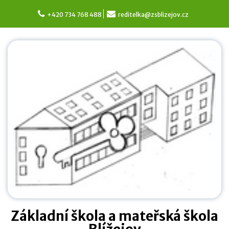
Skip
to
+420 734 768 488
reditelka@zsblizejov.cz
content
Základní škola a mateřská škola