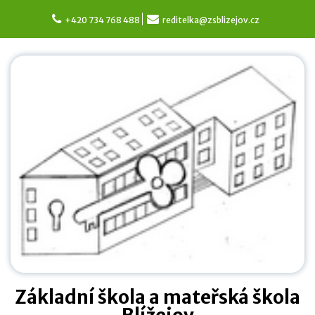
Skip
to
+420 734 768 488
reditelka@zsblizejov.cz
content
Základní škola a mateřská škola