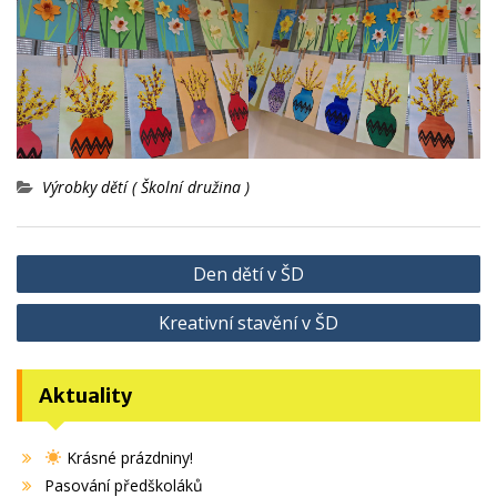
Výrobky dětí ( Školní družina )
Navigace
Den dětí v ŠD
pro
Kreativní stavění v ŠD
příspěvek
Aktuality
Krásné prázdniny!
Pasování předškoláků